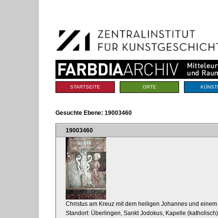
Benutzerspezifische
Direkt
Werkzeuge
zum
Inhalt
|
Direkt
zur
Navigation
Sektionen
STARTSEITE
ORTE
KÜNST
Gesuchte Ebene:
19003460
19003460
Christus am Kreuz mit dem heiligen Johannes und einem S
Standort: Überlingen, Sankt Jodokus, Kapelle (katholisc