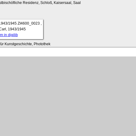
stbischöfliche Residenz, Schloß, Kaisersaal, Saal
ZI4600_0023
,
Carl, 1943/1945
 in digilib
t für Kunstgeschichte, Photothek