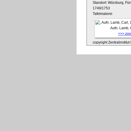
Standort: Würzburg, Für
1749/1753
Tafelmalerei
Aufn. Lamb, 
>>> zoom
copyright Zentralinstitu