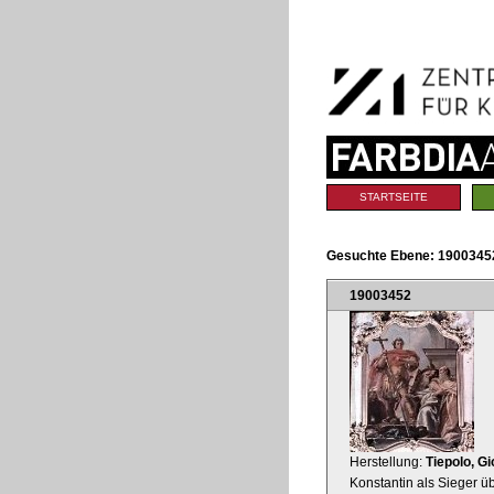
Benutzerspezifische
Direkt
Werkzeuge
zum
Inhalt
|
Direkt
zur
Navigation
Sektionen
STARTSEITE
Gesuchte Ebene:
1900345
19003452
Herstellung:
Tiepolo, G
Konstantin als Sieger ü