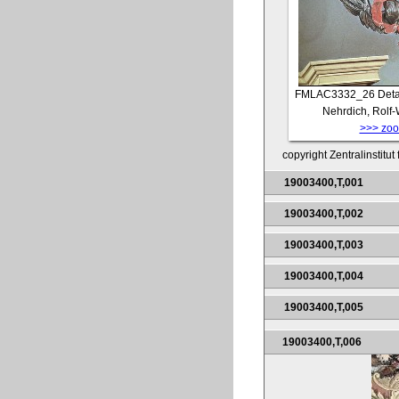
FMLAC3332_26
Deta
Nehrdich, Rolf
>>> zoom
copyright Zentralinstitu
19003400,T,001
19003400,T,002
19003400,T,003
19003400,T,004
19003400,T,005
19003400,T,006