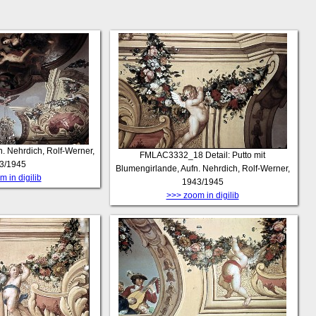
fn. Nehrdich, Rolf-Werner,
FMLAC3332_18
Detail: Putto mit
3/1945
Blumengirlande, Aufn. Nehrdich, Rolf-Werner,
 in digilib
1943/1945
>>> zoom in digilib