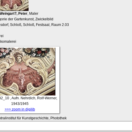
Weingart?, Peter
, Maler
gorie der Gartenkunst, Zwickelbild
lsdorf, Schloß, Schloß, Festsaal, Raum 2.03
ei
ekkomalerei
32_10
, Aufn. Nehrdich, Rolf-Werner,
1943/1945
>>> zoom in digilib
tralinstitut für Kunstgeschichte, Photothek