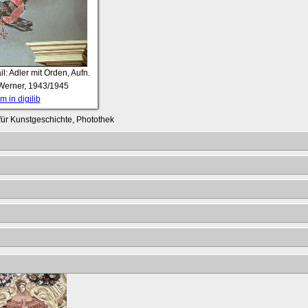
il: Adler mit Orden, Aufn.
-Werner, 1943/1945
 in digilib
t für Kunstgeschichte, Photothek