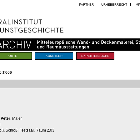
PARTNER
URHEBERRECHT
IM
ORTE
KÜNSTLER
EXPERTENSUCHE
,T,006
 Peter
, Maler
d
loß, Schloß, Festsaal, Raum 2.03