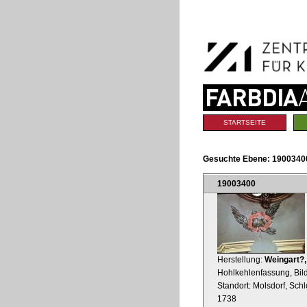
Benutzerspezifische
Direkt
Werkzeuge
zum
Inhalt
|
Direkt
zur
Navigation
Sektionen
STARTSEITE
Gesuchte Ebene:
19003400
19003400
Herstellung:
Weingart?,
Hohlkehlenfassung, Bil
Standort: Molsdorf, Sch
1738