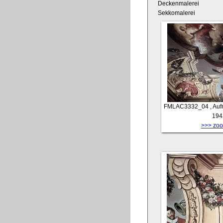
Deckenmalerei
Sekkomalerei
FMLAC3332_04
, Au
194
>>> zoom