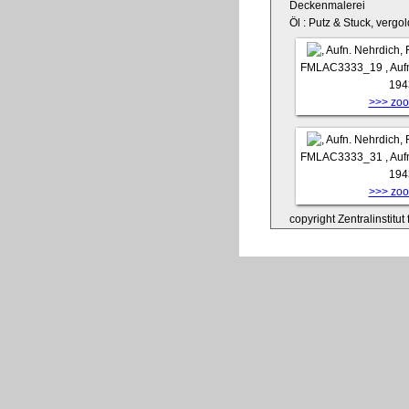
Deckenmalerei
Öl : Putz & Stuck, vergol
FMLAC3333_19
, Au
194
>>> zoom
FMLAC3333_31
, Au
194
>>> zoom
copyright Zentralinstitu