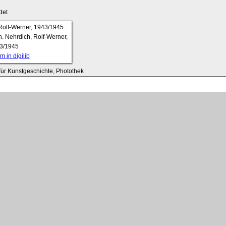
det
fn. Nehrdich, Rolf-Werner,
3/1945
 in digilib
t für Kunstgeschichte, Photothek