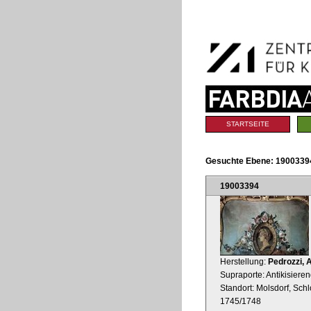
Benutzerspezifische
Direkt
Werkzeuge
zum
Inhalt
|
Direkt
zur
Navigation
Sektionen
STARTSEITE
Gesuchte Ebene:
1900339
19003394
Herstellung:
Pedrozzi, 
Supraporte: Antikisiere
Standort: Molsdorf, Sc
1745/1748