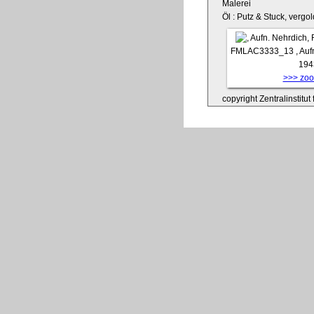
Malerei
Öl : Putz & Stuck, vergol
FMLAC3333_13
, Au
194
>>> zoom
copyright Zentralinstitu