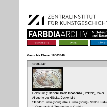
Benutzerspezifische
Direkt
Werkzeuge
zum
Inhalt
|
Direkt
zur
Navigation
Sektionen
STARTSEITE
ORTE
KÜNST
Gesuchte Ebene:
19003349
19003349
Herstellung:
Carloni, Carlo Innocenzo
(Umkreis), Maler
Allegorie des Glücks, Deckenbild
Standort: Ludwigsburg (Kreis Ludwigsburg), Schloß Ludwi
1. Obergeschoß, Treppenhaus-Korridor