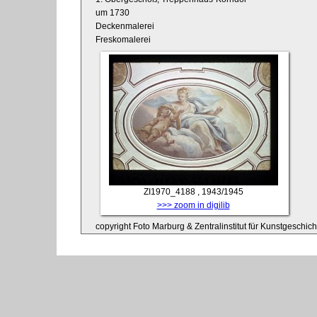
um 1730
Deckenmalerei
Freskomalerei
ZI1970_4188
, 1943/1945
>>> zoom in digilib
copyright Foto Marburg & Zentralinstitut für Kunstgeschic