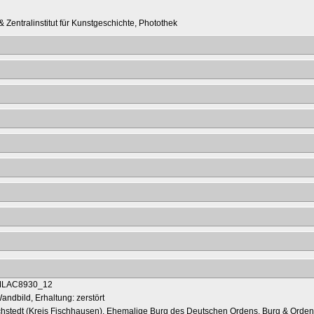
 Zentralinstitut für Kunstgeschichte, Photothek
andbild, Erhaltung: zerstört
chstedt (Kreis Fischhausen), Ehemalige Burg des Deutschen Ordens, Burg & Ord