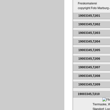
Freskomalerei
copyright Foto Marburg &
19003345,T,001
19003345,T,002
19003345,T,003
19003345,T,004
19003345,T,005
19003345,T,006
19003345,T,007
19003345,T,008
19003345,T,009
19003345,T,010
Tiermaske, W
Standort: Lo