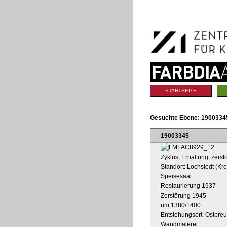
Benutzerspezifische
Direkt
Werkzeuge
zum
Inhalt
|
Direkt
zur
Navigation
Sektionen
STARTSEITE
Gesuchte Ebene:
19003345
19003345
Zyklus, Erhaltung: zerstö
Standort: Lochstedt (K
Speisesaal
Restaurierung 1937
Zerstörung 1945
um 1380/1400
Entstehungsort: Ostpre
Wandmalerei