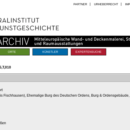
PARTNER
URHEBERRECHT
IM
ORTE
KÜNSTLER
EXPERTENSUCHE
,T,010
rt
reis Fischhausen), Ehemalige Burg des Deutschen Ordens, Burg & Ordensgebäude, 
ußen