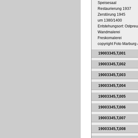
Speisesaal
Restaurierung 1937
Zerstörung 1945
um 1380/1400
Entstehungsort: Ostpre
Wandmalerei
Freskomalerei
copyright Foto Marburg &
19003345,T,001
19003345,T,002
19003345,T,003
19003345,T,004
19003345,T,005
19003345,T,006
19003345,T,007
19003345,T,008