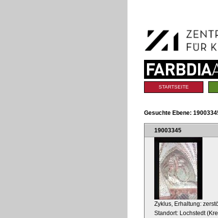
Benutzerspezifische
Direkt
Werkzeuge
zum
Inhalt
|
Direkt
zur
Navigation
Sektionen
STARTSEITE
Gesuchte Ebene:
1900334
19003345
Zyklus, Erhaltung: zerstö
Standort: Lochstedt (K