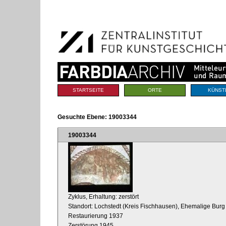
Benutzerspezifische
Direkt
Werkzeuge
zum
Inhalt
|
Direkt
zur
Navigation
Sektionen
STARTSEITE
ORTE
KÜNST
Gesuchte Ebene:
19003344
19003344
Zyklus, Erhaltung: zerstört
Standort: Lochstedt (Kreis Fischhausen), Ehemalige Bu
Restaurierung 1937
Zerstörung 1945