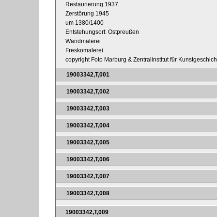
Restaurierung 1937
Zerstörung 1945
um 1380/1400
Entstehungsort: Ostpreußen
Wandmalerei
Freskomalerei
copyright Foto Marburg & Zentralinstitut für Kunstgeschic
19003342,T,001
19003342,T,002
19003342,T,003
19003342,T,004
19003342,T,005
19003342,T,006
19003342,T,007
19003342,T,008
19003342,T,009