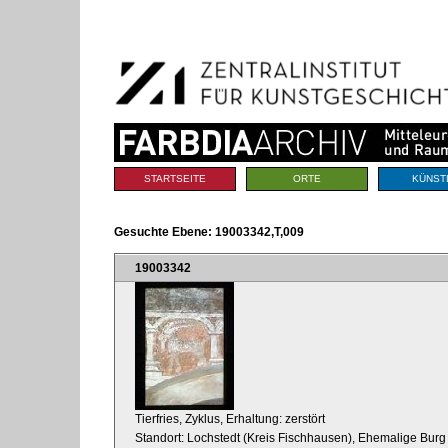
Benutzerspezifische
Direkt
Werkzeuge
zum
Inhalt
|
Direkt
zur
Navigation
Sektionen
STARTSEITE
ORTE
KÜNST
Gesuchte Ebene:
19003342,T,009
19003342
Tierfries, Zyklus, Erhaltung: zerstört
Standort: Lochstedt (Kreis Fischhausen), Ehemalige Bu