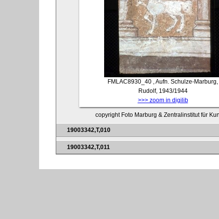
FMLAC8930_40
, Aufn. Schulze-Marburg,
Rudolf, 1943/1944
>>> zoom in digilib
copyright Foto Marburg & Zentralinstitut für K
19003342,T,010
19003342,T,011