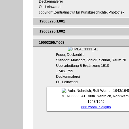
Deckenmalerei
Öl : Leinwand
copyright Zentralinstitut für Kunstgeschichte, Photothek
19003295,T,001
19003295,T,002
19003295,T,003
Feuer, Deckenbild
Standort: Molsdorf, Schloß, Schloß, Raum 78
Überarbeitung & Ergänzung 1910
1746/1755
Deckenmalerei
Öl : Leinwand
FMLAC3333_41
, Aufn. Nehrdich, Rolf-Wern
1943/1945
>>> zoom in digilib