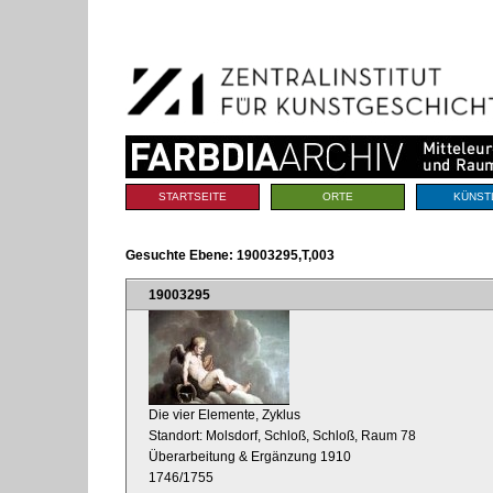
Benutzerspezifische
Direkt
Werkzeuge
zum
Inhalt
|
Direkt
zur
Navigation
Sektionen
STARTSEITE
ORTE
KÜNST
Gesuchte Ebene:
19003295,T,003
19003295
Die vier Elemente, Zyklus
Standort: Molsdorf, Schloß, Schloß, Raum 78
Überarbeitung & Ergänzung 1910
1746/1755