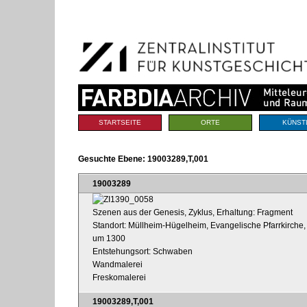
Benutzerspezifische
Direkt
Werkzeuge
zum
Inhalt
|
Direkt
zur
Navigation
Sektionen
STARTSEITE
ORTE
KÜNST
Gesuchte Ebene:
19003289,T,001
19003289
Szenen aus der Genesis, Zyklus, Erhaltung: Fragment
Standort: Müllheim-Hügelheim, Evangelische Pfarrkirche
um 1300
Entstehungsort: Schwaben
Wandmalerei
Freskomalerei
19003289,T,001