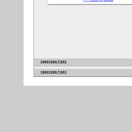
>>> zoom in digilib
19003289,T,002
19003289,T,003