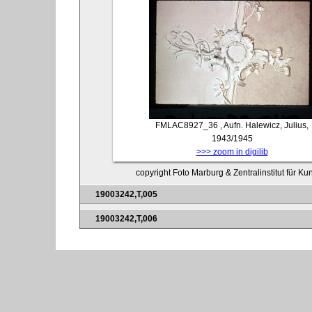
FMLAC8927_36
, Aufn. Halewicz, Julius,
1943/1945
>>> zoom in digilib
copyright Foto Marburg & Zentralinstitut für K
19003242,T,005
19003242,T,006