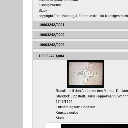
Kunstgewerbe
Stuck
copyright Foto Marburg & Zentralinstitut für Kunstgeschic
19003242,T,001
19003242,T,002
19003242,T,003
19003242,T,004
Rocaille mit den Attributen des Merkur, Decke
Standort: Lippstadt, Haus Köppelmann, Wohnha
1746/1755
Entstehungsort: Lippstadt
Kunstgewerbe
Stuck