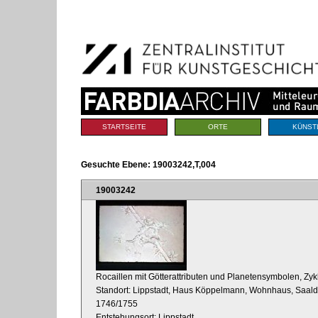
Benutzerspezifische
Direkt
Werkzeuge
zum
Inhalt
|
Direkt
zur
Navigation
Sektionen
STARTSEITE
ORTE
KÜNST
Gesuchte Ebene:
19003242,T,004
19003242
Rocaillen mit Götterattributen und Planetensymbolen, Zyk
Standort: Lippstadt, Haus Köppelmann, Wohnhaus, Saal
1746/1755
Entstehungsort: Lippstadt