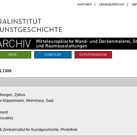
PARTNER
URHEBERRECHT
IM
ORTE
KÜNSTLER
EXPERTENSUCHE
,T,006
llungen, Zyklus
aus Köppelmann, Wohnhaus, Saal
hland
ocaille)
 Zentralinstitut für Kunstgeschichte, Photothek