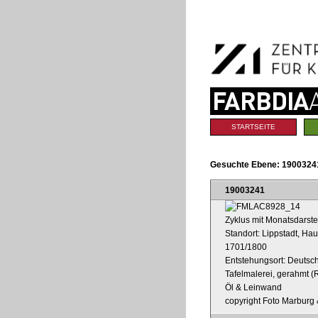
Benutzerspezifische
Direkt
Werkzeuge
zum
Inhalt
|
Direkt
zur
Navigation
Sektionen
STARTSEITE
Gesuchte Ebene:
19003241
19003241
Zyklus mit Monatsdarste
Standort: Lippstadt, H
1701/1800
Entstehungsort: Deutsc
Tafelmalerei, gerahmt (R
Öl & Leinwand
copyright Foto Marburg &