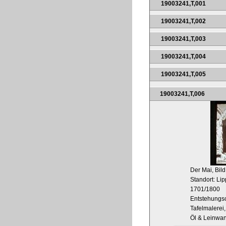
19003241,T,001
19003241,T,002
19003241,T,003
19003241,T,004
19003241,T,005
19003241,T,006
Der Mai, Bild
Standort: L
1701/1800
Entstehungso
Tafelmalerei,
Öl & Leinwa