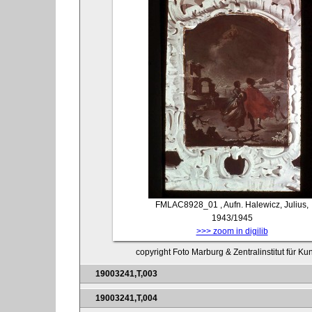
FMLAC8928_01
, Aufn. Halewicz, Julius,
1943/1945
>>> zoom in digilib
copyright Foto Marburg & Zentralinstitut für K
19003241,T,003
19003241,T,004