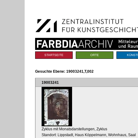
Benutzerspezifische
Direkt
Werkzeuge
zum
Inhalt
|
Direkt
zur
Navigation
Sektionen
STARTSEITE
ORTE
KÜNST
Gesuchte Ebene:
19003241,T,002
19003241
Zyklus mit Monatsdarstellungen, Zyklus
Standort: Lippstadt, Haus Köppelmann, Wohnhaus, Saal