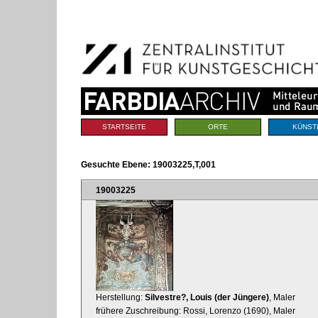
Benutzerspezifische
Direkt
Werkzeuge
zum
Inhalt
|
Direkt
zur
Navigation
Sektionen
STARTSEITE
ORTE
KÜNST
Gesuchte Ebene:
19003225,T,001
19003225
Herstellung:
Silvestre?, Louis (der Jüngere)
, Maler
frühere Zuschreibung: Rossi, Lorenzo (1690), Maler