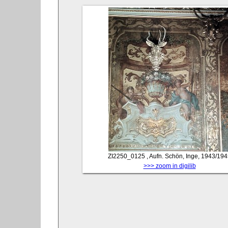
ZI2250_0125
, Aufn. Schön, Inge, 1943/19
>>> zoom in digilib