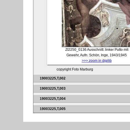
ZI2250_0136
Ausschnitt: linker Putto mit
Gewehr, Aufn. Schön, Inge, 1943/1945
>>> zoom in digilib
copyright Foto Marburg
19003225,T,002
19003225,T,003
19003225,T,004
19003225,T,005