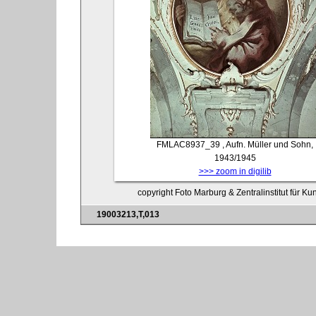
FMLAC8937_39
, Aufn. Müller und Sohn,
1943/1945
>>> zoom in digilib
copyright Foto Marburg & Zentralinstitut für K
19003213,T,013