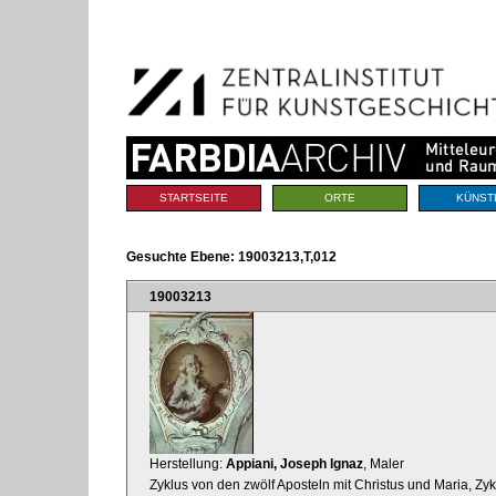
Benutzerspezifische
Direkt
Werkzeuge
zum
Inhalt
|
Direkt
zur
Navigation
Sektionen
STARTSEITE
ORTE
KÜNST
Gesuchte Ebene:
19003213,T,012
19003213
Herstellung:
Appiani, Joseph Ignaz
, Maler
Zyklus von den zwölf Aposteln mit Christus und Maria, Zyk