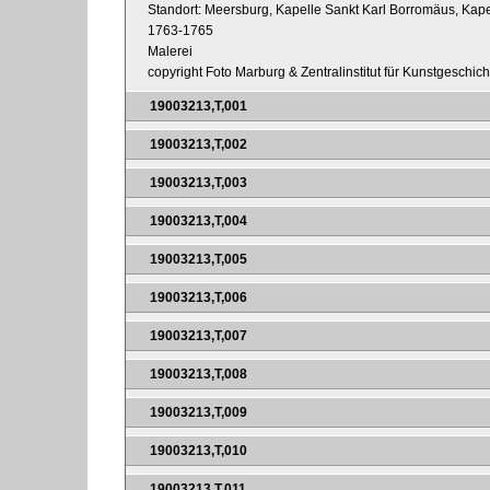
Standort: Meersburg, Kapelle Sankt Karl Borromäus, Kape
1763-1765
Malerei
copyright Foto Marburg & Zentralinstitut für Kunstgeschic
19003213,T,001
19003213,T,002
19003213,T,003
19003213,T,004
19003213,T,005
19003213,T,006
19003213,T,007
19003213,T,008
19003213,T,009
19003213,T,010
19003213,T,011