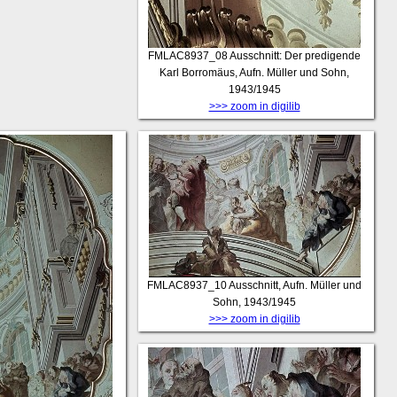
FMLAC8937_08
Ausschnitt: Der predigende
Karl Borromäus, Aufn. Müller und Sohn,
1943/1945
>>> zoom in digilib
FMLAC8937_10
Ausschnitt, Aufn. Müller und
Sohn, 1943/1945
>>> zoom in digilib