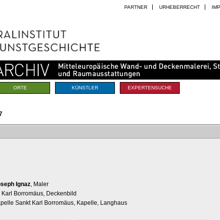
PARTNER
URHEBERRECHT
IM
ORTE
KÜNSTLER
EXPERTENSUCHE
7
oseph Ignaz
, Maler
n Karl Borromäus, Deckenbild
apelle Sankt Karl Borromäus, Kapelle, Langhaus