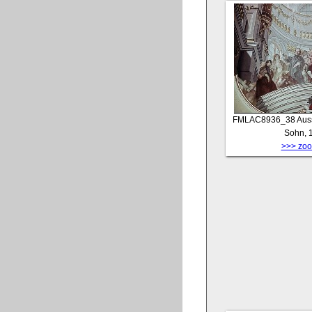
FMLAC8936_38
Auss
Sohn, 
>>> zoom