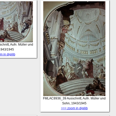
chnitt, Aufn. Müller und
1943/1945
 in digilib
FMLAC8936_39
Ausschnitt, Aufn. Müller und
Sohn, 1943/1945
>>> zoom in digilib