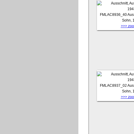
FMLAC8936_40
Auss
Sohn, 
>>> zoom
FMLAC8937_02
Auss
Sohn, 
>>> zoom