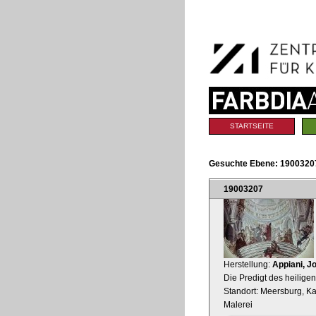
Benutzerspezifische
Direkt
Werkzeuge
zum
Inhalt
|
Direkt
zur
Navigation
Sektionen
STARTSEITE
Gesuchte Ebene:
1900320
19003207
Herstellung:
Appiani, J
Die Predigt des heilige
Standort: Meersburg, K
Malerei