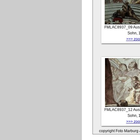
FMLAC8937_09
Auss
Sohn, 
>>> zoom
FMLAC8937_12
Auss
Sohn, 
>>> zoom
copyright Foto Marburg &