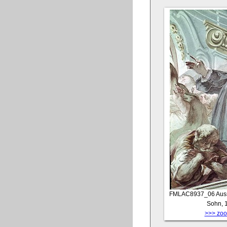
FMLAC8937_06
Auss
Sohn, 
>>> zoom