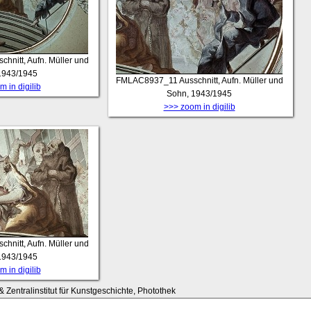
chnitt, Aufn. Müller und
1943/1945
FMLAC8937_11
Ausschnitt, Aufn. Müller und
 in digilib
Sohn, 1943/1945
>>> zoom in digilib
chnitt, Aufn. Müller und
1943/1945
 in digilib
 Zentralinstitut für Kunstgeschichte, Photothek