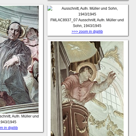
FMLAC8937_07
Ausschnitt, Aufn. Müller und
Sohn, 1943/1945
>>> zoom in digilib
chnitt, Aufn. Müller und
1943/1945
 in digilib