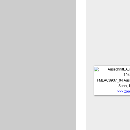
FMLAC8937_04
Auss
Sohn, 
>>> zoom