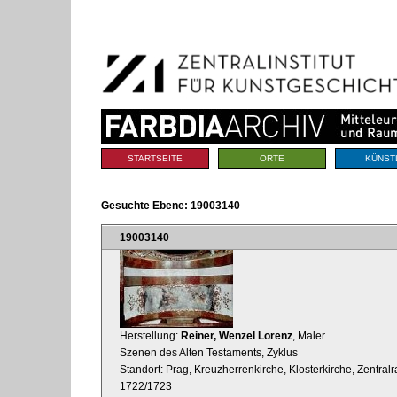
Benutzerspezifische
Direkt
Werkzeuge
zum
Inhalt
|
Direkt
zur
Navigation
Sektionen
STARTSEITE
ORTE
KÜNST
Gesuchte Ebene:
19003140
19003140
Herstellung:
Reiner, Wenzel Lorenz
, Maler
Szenen des Alten Testaments, Zyklus
Standort: Prag, Kreuzherrenkirche, Klosterkirche, Zentra
1722/1723