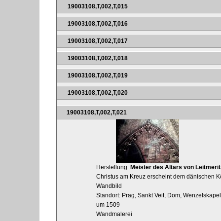
19003108,T,002,T,015
19003108,T,002,T,016
19003108,T,002,T,017
19003108,T,002,T,018
19003108,T,002,T,019
19003108,T,002,T,020
19003108,T,002,T,021
Herstellung:
Meister des Altars von Leitmerit
Christus am Kreuz erscheint dem dänischen K
Wandbild
Standort: Prag, Sankt Veit, Dom, Wenzelskape
um 1509
Wandmalerei