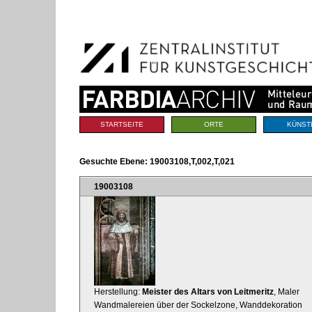
Benutzerspezifische
Direkt
Werkzeuge
zum
Inhalt
|
Direkt
zur
Navigation
Sektionen
STARTSEITE
ORTE
KÜNST
Gesuchte Ebene:
19003108,T,002,T,021
19003108
Herstellung:
Meister des Altars von Leitmeritz
, Maler
Wandmalereien über der Sockelzone, Wanddekoration