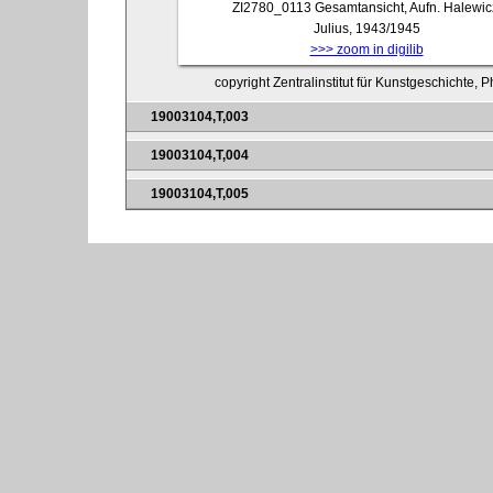
ZI2780_0113
Gesamtansicht, Aufn. Halewic
Julius, 1943/1945
>>> zoom in digilib
copyright Zentralinstitut für Kunstgeschichte, 
19003104,T,003
19003104,T,004
19003104,T,005