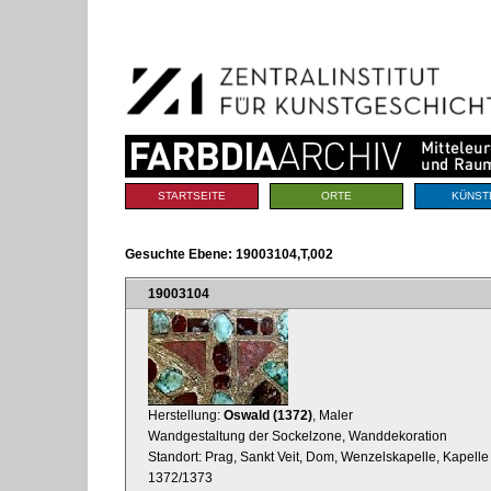
Benutzerspezifische
Direkt
Werkzeuge
zum
Inhalt
|
Direkt
zur
Navigation
Sektionen
STARTSEITE
ORTE
KÜNST
Gesuchte Ebene:
19003104,T,002
19003104
Herstellung:
Oswald (1372)
, Maler
Wandgestaltung der Sockelzone, Wanddekoration
Standort: Prag, Sankt Veit, Dom, Wenzelskapelle, Kapelle
1372/1373