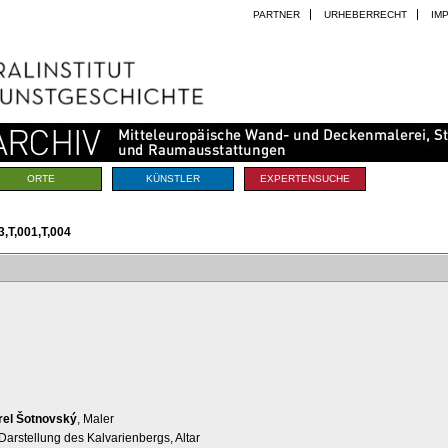
PARTNER
URHEBERRECHT
IM
ORTE
KÜNSTLER
EXPERTENSUCHE
,T,001,T,004
rel Šotnovský
, Maler
 Darstellung des Kalvarienbergs, Altar