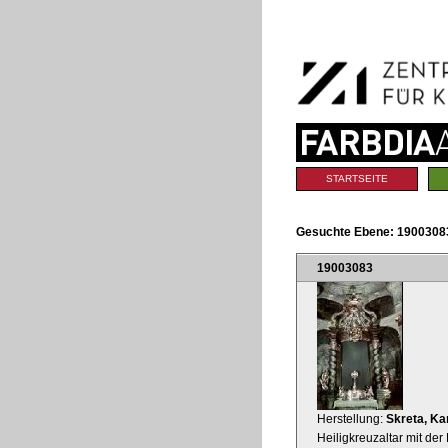
Benutzerspezifische
Direkt
Werkzeuge
zum
Inhalt
|
Direkt
zur
Navigation
Sektionen
STARTSEITE
Gesuchte Ebene:
19003083
19003083
Herstellung:
Skreta, Ka
Heiligkreuzaltar mit der