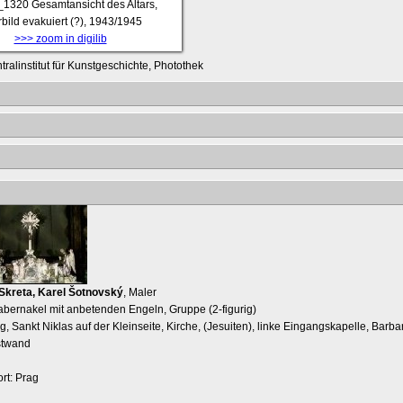
_1320
Gesamtansicht des Altars,
rbild evakuiert (?), 1943/1945
>>> zoom in digilib
tralinstitut für Kunstgeschichte, Photothek
Skreta, Karel Šotnovský
, Maler
bernakel mit anbetenden Engeln, Gruppe (2-figurig)
g, Sankt Niklas auf der Kleinseite, Kirche, (Jesuiten), linke Eingangskapelle, Barba
stwand
rt: Prag