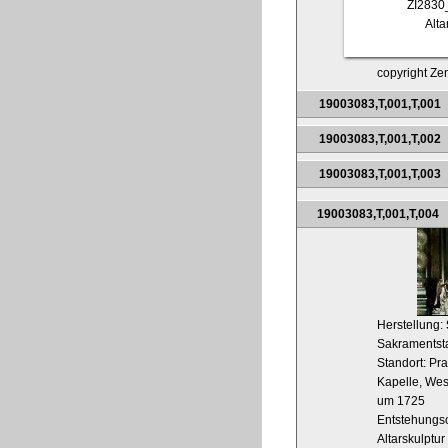
ZI2830
Alta
copyright Zen
19003083,T,001,T,001
19003083,T,001,T,002
19003083,T,001,T,003
19003083,T,001,T,004
Herstellung:
Sakramentsta
Standort: Pra
Kapelle, We
um 1725
Entstehungso
Altarskulptur