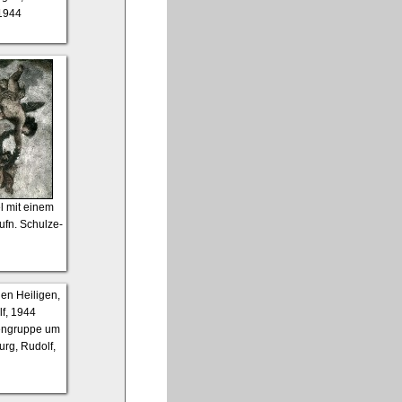
 1944
l mit einem
ufn. Schulze-
rengruppe um
urg, Rudolf,