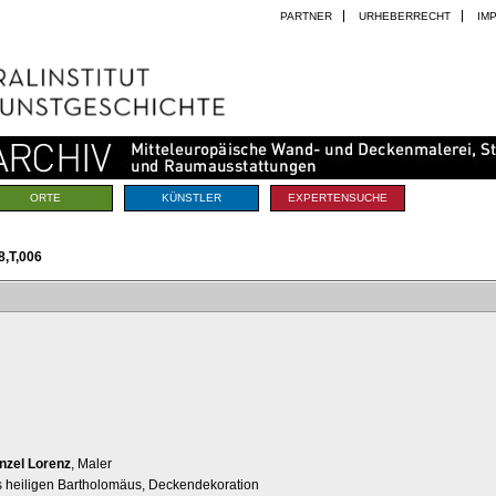
PARTNER
URHEBERRECHT
IM
ORTE
KÜNSTLER
EXPERTENSUCHE
,T,006
nzel Lorenz
, Maler
s heiligen Bartholomäus, Deckendekoration