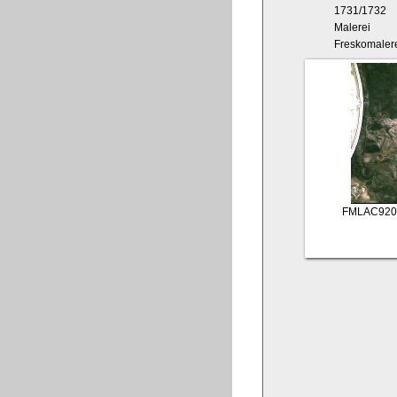
1731/1732
Malerei
Freskomaler
FMLAC920