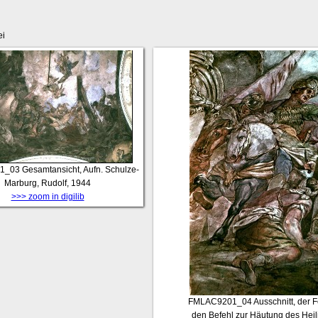
ei
1_03
Gesamtansicht, Aufn. Schulze-
Marburg, Rudolf, 1944
>>> zoom in digilib
FMLAC9201_04
Ausschnitt, der F
den Befehl zur Häutung des Heil