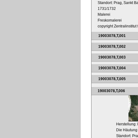
Standort: Prag, Sankt B
1731/1732
Malerei
Freskomalerei
copyright Zentralinstitu
19003078,T,001
19003078,T,002
19003078,T,003
19003078,T,004
19003078,T,005
19003078,T,006
Herstellung:
Die Häutung 
Standort: Pr