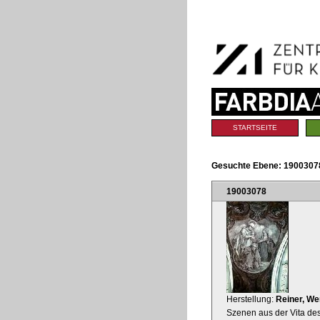
Benutzerspezifische
Direkt
Werkzeuge
zum
Inhalt
|
Direkt
zur
Navigation
Sektionen
STARTSEITE
Gesuchte Ebene:
19003078
19003078
Herstellung:
Reiner, We
Szenen aus der Vita de