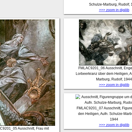
Schulze-Marburg, Rudolf,
>>> zoom in digilib
FMLAC9201_06
Ausschnitt, Enge
Lorbeerkranz über dem Heiligen, A
Marburg, Rudolf, 1944
>>> zoom in digilib
FMLAC9201_07
Ausschnitt, Figu
den Heiligen, Aufn. Schulze-Marb
1944
>>> zoom in digilib
C9201_05
Ausschnitt, Frau mit