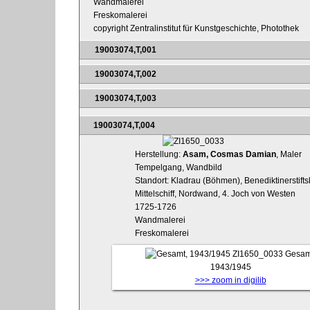
Wandmalerei
Freskomalerei
copyright Zentralinstitut für Kunstgeschichte, Photothek
19003074,T,001
19003074,T,002
19003074,T,003
19003074,T,004
Herstellung:
Asam, Cosmas Damian
, Maler
Tempelgang, Wandbild
Standort: Kladrau (Böhmen), Benediktinerstifts
Mittelschiff, Nordwand, 4. Joch von Westen
1725-1726
Wandmalerei
Freskomalerei
ZI1650_0033
Gesam
1943/1945
>>> zoom in digilib