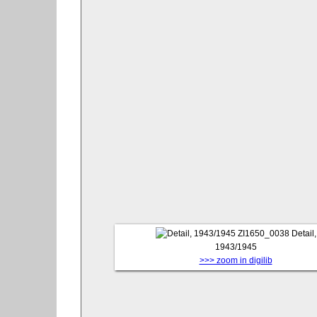
ZI1650_0038
Detail,
1943/1945
>>> zoom in digilib