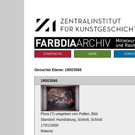
Benutzerspezifische
Direkt
Werkzeuge
zum
Inhalt
|
Direkt
zur
Navigation
Sektionen
STARTSEITE
ORTE
KÜNST
Gesuchte Ebene:
19003066
19003066
Flora (?) umgeben von Putten, Bild
Standort: Hundisburg, Schloß, Schloß
1701/1800
Malerei