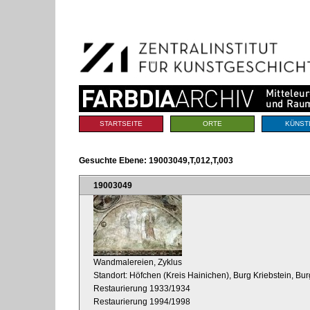
Benutzerspezifische
Direkt
Werkzeuge
zum
Inhalt
|
Direkt
zur
Navigation
Sektionen
STARTSEITE
ORTE
KÜNST
Gesuchte Ebene:
19003049,T,012,T,003
19003049
Wandmalereien, Zyklus
Standort: Höfchen (Kreis Hainichen), Burg Kriebstein, Bur
Restaurierung 1933/1934
Restaurierung 1994/1998