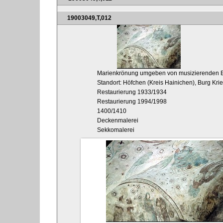
19003049,T,012
Marienkrönung umgeben von musizierenden 
Standort: Höfchen (Kreis Hainichen), Burg Kri
Restaurierung 1933/1934
Restaurierung 1994/1998
1400/1410
Deckenmalerei
Sekkomalerei