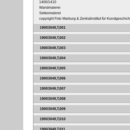
1400/1410
Wandmalerei
Sekkomalerei
copyright Foto Marburg & Zentralinstitut für Kunstgeschic
19003049,T,001
19003049,T,002
19003049,T,003
19003049,T,004
19003049,T,005
19003049,T,006
19003049,T,007
19003049,T,008
19003049,T,009
19003049,T,010
19003049,T,011