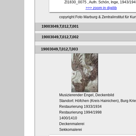
ZI1830_0075
, Aufn. Schön, Inge, 1943/19
>>> zoom in digilib
copyright Foto Marburg & Zentralinstitut für K
19003049,T,012,T,001
19003049,T,012,T,002
19003049,T,012,T,003
Musizierender Engel, Deckenbild
Standort: Höfchen (Kreis Hainichen), Burg Kri
Restaurierung 1933/1934
Restaurierung 1994/1998
1400/1410
Deckenmalerei
Sekkomalerei