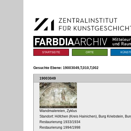
Benutzerspezifische
Direkt
Werkzeuge
zum
Inhalt
|
Direkt
zur
Navigation
Sektionen
STARTSEITE
ORTE
KÜNST
Gesuchte Ebene:
19003049,T,010,T,002
19003049
Wandmalereien, Zyklus
Standort: Höfchen (Kreis Hainichen), Burg Kriebstein, Bur
Restaurierung 1933/1934
Restaurierung 1994/1998