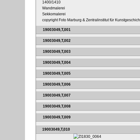
1400/1410
Wandmalerei
Sekkomalerei
copyright Foto Marburg & Zentralinstitut für Kunstgeschic
19003049,T,001
19003049,T,002
19003049,T,003
19003049,T,004
19003049,T,005
19003049,T,006
19003049,T,007
19003049,T,008
19003049,T,009
19003049,T,010