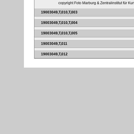
copyright Foto Marburg & Zentralinstitut für K
19003049,T,010,T,003
19003049,T,010,T,004
19003049,T,010,T,005
19003049,T,011
19003049,T,012