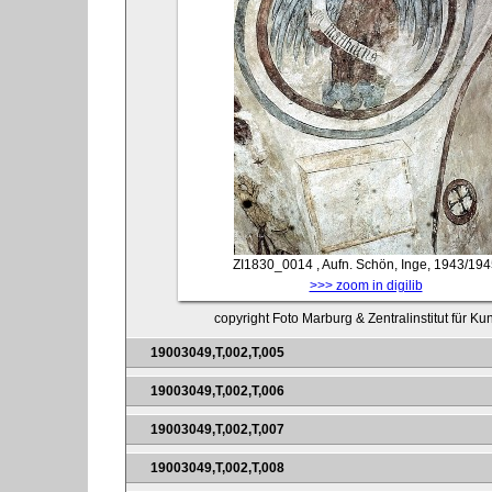
ZI1830_0014
, Aufn. Schön, Inge, 1943/19
>>> zoom in digilib
copyright Foto Marburg & Zentralinstitut für K
19003049,T,002,T,005
19003049,T,002,T,006
19003049,T,002,T,007
19003049,T,002,T,008