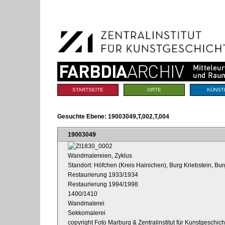
Benutzerspezifische
Direkt
Werkzeuge
zum
Inhalt
|
Direkt
zur
Navigation
Sektionen
STARTSEITE
ORTE
KÜNST
Gesuchte Ebene:
19003049,T,002,T,004
19003049
Wandmalereien, Zyklus
Standort: Höfchen (Kreis Hainichen), Burg Kriebstein, Bur
Restaurierung 1933/1934
Restaurierung 1994/1998
1400/1410
Wandmalerei
Sekkomalerei
copyright Foto Marburg & Zentralinstitut für Kunstgeschic