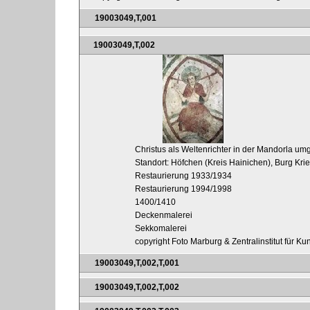
19003049,T,001
19003049,T,002
Christus als Weltenrichter in der Mandorla 
Standort: Höfchen (Kreis Hainichen), Burg Kri
Restaurierung 1933/1934
Restaurierung 1994/1998
1400/1410
Deckenmalerei
Sekkomalerei
copyright Foto Marburg & Zentralinstitut für K
19003049,T,002,T,001
19003049,T,002,T,002