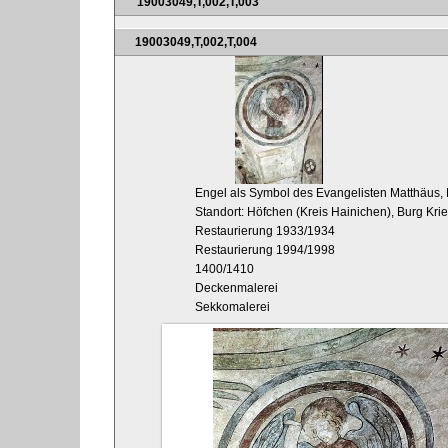
19003049,T,002,T,003
19003049,T,002,T,004
Engel als Symbol des Evangelisten Matthäus,
Standort: Höfchen (Kreis Hainichen), Burg Kri
Restaurierung 1933/1934
Restaurierung 1994/1998
1400/1410
Deckenmalerei
Sekkomalerei