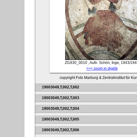
ZI1830_0010
, Aufn. Schön, Inge, 1943/19
>>> zoom in digilib
copyright Foto Marburg & Zentralinstitut für K
19003049,T,002,T,002
19003049,T,002,T,003
19003049,T,002,T,004
19003049,T,002,T,005
19003049,T,002,T,006