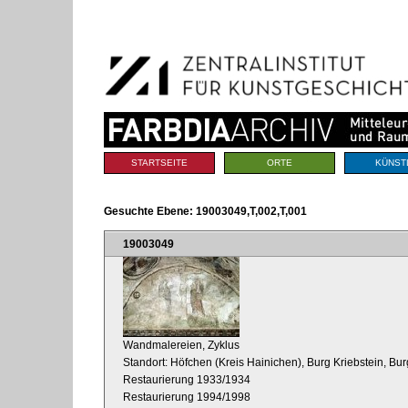
Benutzerspezifische
Direkt
Werkzeuge
zum
Inhalt
|
Direkt
zur
Navigation
Sektionen
STARTSEITE
ORTE
KÜNST
Gesuchte Ebene:
19003049,T,002,T,001
19003049
Wandmalereien, Zyklus
Standort: Höfchen (Kreis Hainichen), Burg Kriebstein, Bur
Restaurierung 1933/1934
Restaurierung 1994/1998