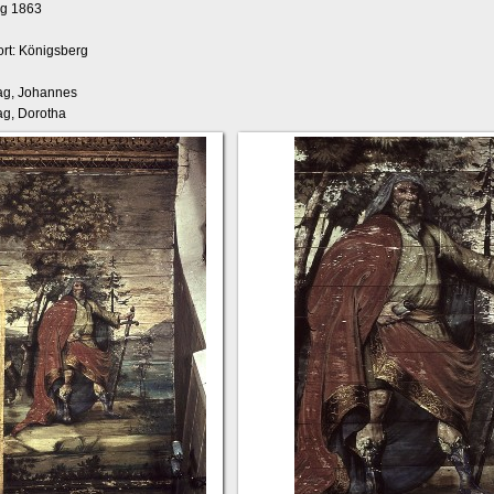
ng 1863
rt: Königsberg
liag, Johannes
iag, Dorotha