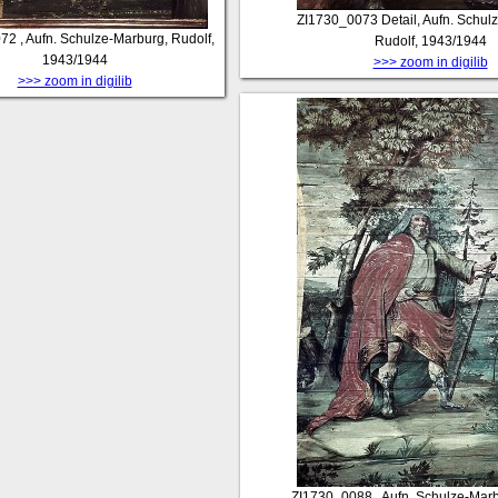
ZI1730_0073
Detail, Aufn. Schul
072
, Aufn. Schulze-Marburg, Rudolf,
Rudolf, 1943/1944
1943/1944
>>> zoom in digilib
>>> zoom in digilib
ZI1730_0088
, Aufn. Schulze-Marb