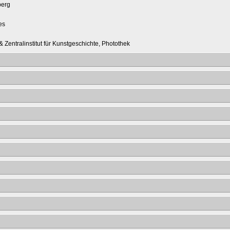
berg
es
 Zentralinstitut für Kunstgeschichte, Photothek