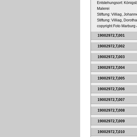
Entstehungsort: Königs
Malerei
Stiftung: Villiag, Johann
Stiftung: Villiag, Dorotha
copyright Foto Marburg &
19002972,T,001
19002972,T,002
19002972,T,003
19002972,T,004
19002972,T,005
19002972,T,006
19002972,T,007
19002972,T,008
19002972,T,009
19002972,T,010