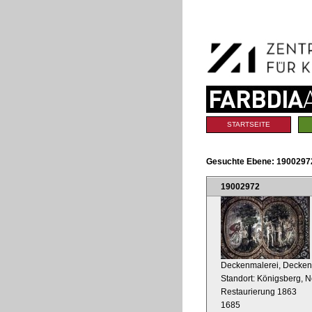
Benutzerspezifische
Direkt
Werkzeuge
zum
Inhalt
|
Direkt
zur
Navigation
Sektionen
STARTSEITE
Gesuchte Ebene:
19002972
19002972
Deckenmalerei, Deckenb
Standort: Königsberg, N
Restaurierung 1863
1685