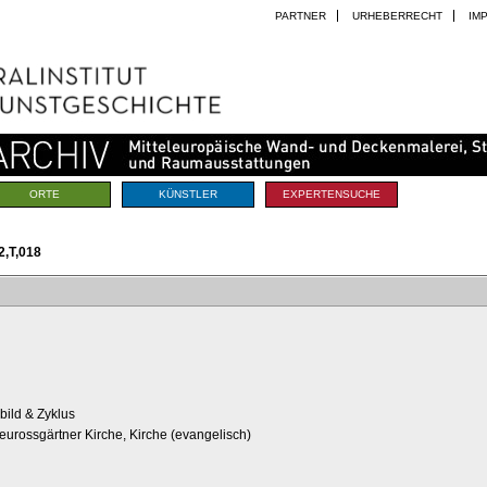
PARTNER
URHEBERRECHT
IM
ORTE
KÜNSTLER
EXPERTENSUCHE
,T,018
ild & Zyklus
eurossgärtner Kirche, Kirche (evangelisch)