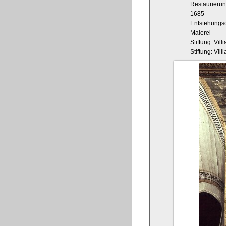
Restaurieru
1685
Entstehungso
Malerei
Stiftung: Vil
Stiftung: Vill