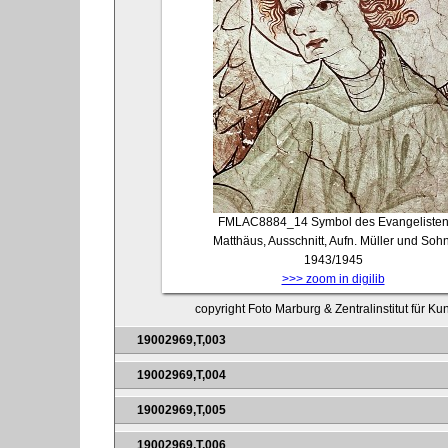
FMLAC8884_14
Symbol des Evangeliste
Matthäus, Ausschnitt, Aufn. Müller und Sohn
1943/1945
>>> zoom in digilib
copyright Foto Marburg & Zentralinstitut für K
19002969,T,003
19002969,T,004
19002969,T,005
19002969,T,006