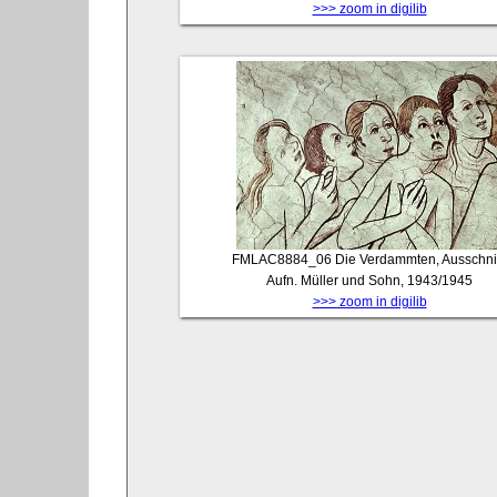
>>> zoom in digilib
FMLAC8884_06
Die Verdammten, Ausschnit
Aufn. Müller und Sohn, 1943/1945
>>> zoom in digilib