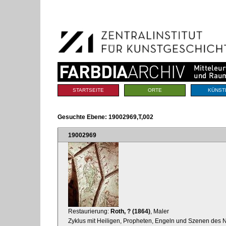
Benutzerspezifische
Direkt
Werkzeuge
zum
Inhalt
|
Direkt
zur
Navigation
Sektionen
STARTSEITE
ORTE
KÜNST
Gesuchte Ebene:
19002969,T,002
19002969
Restaurierung:
Roth, ? (1864)
, Maler
Zyklus mit Heiligen, Propheten, Engeln und Szenen des 