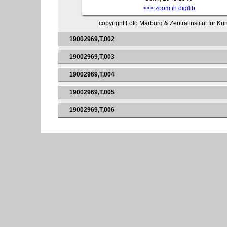
>>> zoom in digilib
copyright Foto Marburg & Zentralinstitut für K
19002969,T,002
19002969,T,003
19002969,T,004
19002969,T,005
19002969,T,006