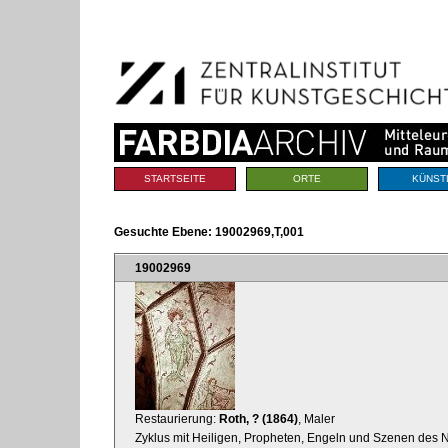
Benutzerspezifische
Direkt
Werkzeuge
zum
Inhalt
|
Direkt
zur
Navigation
Sektionen
STARTSEITE
ORTE
KÜNST
Gesuchte Ebene:
19002969,T,001
19002969
Restaurierung:
Roth, ? (1864)
, Maler
Zyklus mit Heiligen, Propheten, Engeln und Szenen des 