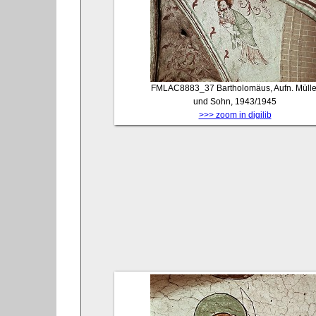
FMLAC8883_37
Bartholomäus, Aufn. Mülle
und Sohn, 1943/1945
>>> zoom in digilib