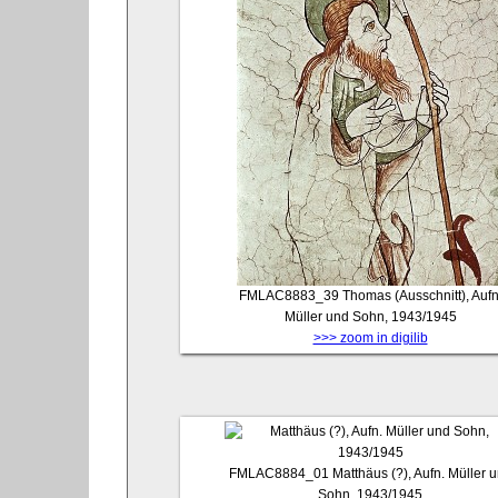
FMLAC8883_39
Thomas (Ausschnitt), Aufn
Müller und Sohn, 1943/1945
>>> zoom in digilib
FMLAC8884_01
Matthäus (?), Aufn. Müller 
Sohn, 1943/1945