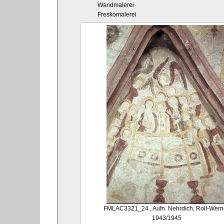
Wandmalerei
Freskomalerei
FMLAC3321_24
, Aufn. Nehrdich, Rolf-Wern
1943/1945