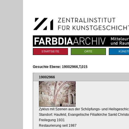
Benutzerspezifische
Direkt
Werkzeuge
zum
Inhalt
|
Direkt
zur
Navigation
Sektionen
STARTSEITE
ORTE
KÜNST
Gesuchte Ebene:
19002966,T,015
19002966
Zyklus mit Szenen aus der Schöpfungs- und Heilsgeschich
Standort: Haufeld, Evangelische Filialkirche Sankt Christo
Freilegung 1931
Restaurierung seit 1987