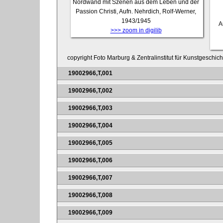
Nordwand mit Szenen aus dem Leben und der
Passion Christi, Aufn. Nehrdich, Rolf-Werner,
1943/1945
A
>>> zoom in digilib
copyright Foto Marburg & Zentralinstitut für Kunstgeschic
19002966,T,001
19002966,T,002
19002966,T,003
19002966,T,004
19002966,T,005
19002966,T,006
19002966,T,007
19002966,T,008
19002966,T,009