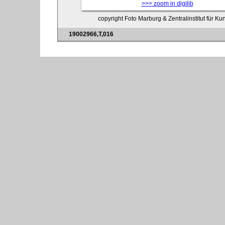
>>> zoom in digilib
copyright Foto Marburg & Zentralinstitut für K
19002966,T,016