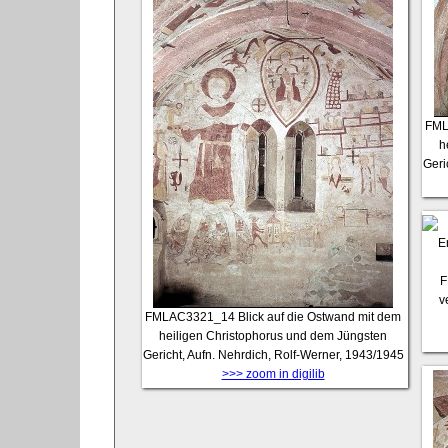
FML
h
Geri
F
v
FMLAC3321_14
Blick auf die Ostwand mit dem
heiligen Christophorus und dem Jüngsten
Gericht, Aufn. Nehrdich, Rolf-Werner, 1943/1945
>>> zoom in digilib