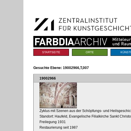
Benutzerspezifische
Direkt
Werkzeuge
zum
Inhalt
|
Direkt
zur
Navigation
Sektionen
STARTSEITE
ORTE
KÜNST
Gesuchte Ebene:
19002966,T,007
19002966
Zyklus mit Szenen aus der Schöpfungs- und Heilsgeschich
Standort: Haufeld, Evangelische Filialkirche Sankt Christo
Freilegung 1931
Restaurierung seit 1987