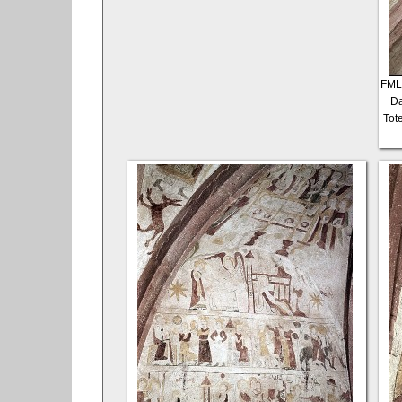
FML
Da
Tot