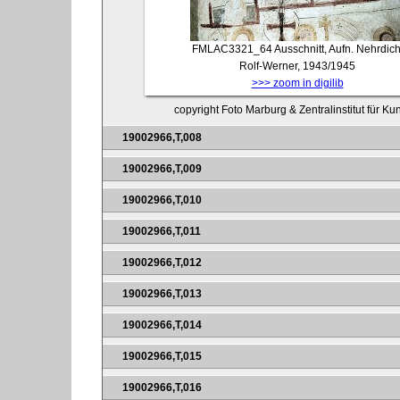
FMLAC3321_64
Ausschnitt, Aufn. Nehrdich
Rolf-Werner, 1943/1945
>>> zoom in digilib
copyright Foto Marburg & Zentralinstitut für K
19002966,T,008
19002966,T,009
19002966,T,010
19002966,T,011
19002966,T,012
19002966,T,013
19002966,T,014
19002966,T,015
19002966,T,016