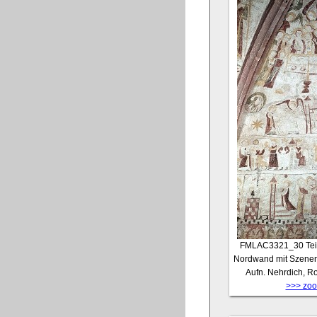
FMLAC3321_30
Tei
Nordwand mit Szenen
Aufn. Nehrdich, R
>>> zoom