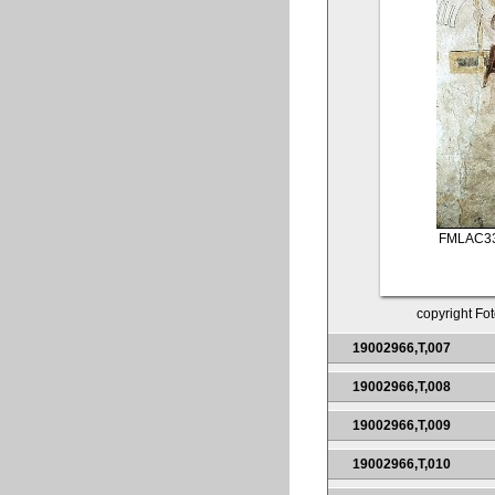
FMLAC3
copyright Fot
19002966,T,007
19002966,T,008
19002966,T,009
19002966,T,010