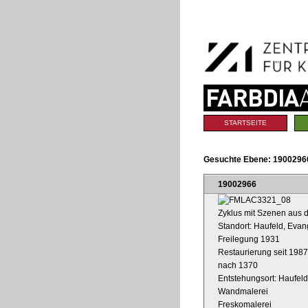
Benutzerspezifische
Direkt
Werkzeuge
zum
Inhalt
|
Direkt
zur
Navigation
Sektionen
STARTSEITE
Gesuchte Ebene:
19002966
19002966
Zyklus mit Szenen aus d
Standort: Haufeld, Evang
Freilegung 1931
Restaurierung seit 1987
nach 1370
Entstehungsort: Haufeld
Wandmalerei
Freskomalerei