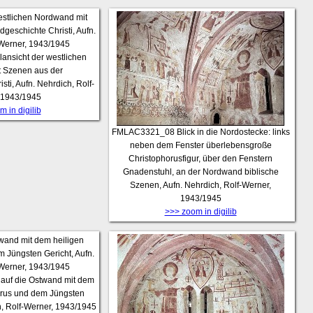
lansicht der westlichen
 Szenen aus der
ti, Aufn. Nehrdich, Rolf-
 1943/1945
 in digilib
FMLAC3321_08
Blick in die Nordostecke: links
neben dem Fenster überlebensgroße
Christophorusfigur, über den Fenstern
Gnadenstuhl, an der Nordwand biblische
Szenen, Aufn. Nehrdich, Rolf-Werner,
1943/1945
>>> zoom in digilib
k auf die Ostwand mit dem
orus und dem Jüngsten
h, Rolf-Werner, 1943/1945