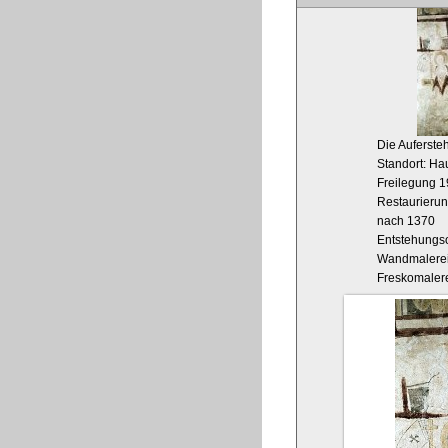
Die Aufersteh
Standort: Hau
Freilegung 
Restaurierun
nach 1370
Entstehungso
Wandmalere
Freskomaler