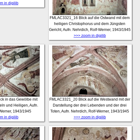
 in digilib
FMLAC3321_16
Blick auf die Ostwand mit dem
heiligen Christophorus und dem Jüngsten
Gericht, Aufn. Nehrdich, Rolf-Werner, 1943/1945
>>> zoom in digilib
ick in das Gewölbe mit
FMLAC3321_20
Blick auf die Westwand mit der
ln und Heiligen, Aufn.
Darstellung der drei Lebenden und der drei
-Werner, 1943/1945
Toten, Aufn. Nehrdich, Rolf-Werner, 1943/1945
 in digilib
>>> zoom in digilib