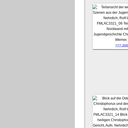
FMLAC3321_06
Tei
Nordwand mit
Jugendgeschichte Chris
Werner,
>>> zoom
FMLAC3321_14
Blic
heiligen Christoph
Gericht, Aufn. Nehrdic