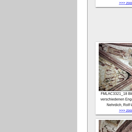
>>> zoom
FMLAC3321_18
Bl
verschiedenen Enge
Nehrdich, Rolf
>>> zoom