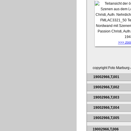
FMLAC3321_50
Te
Nordwand mit Szenen
Passion Christi, Aufn
194
>>> zoom
copyright Foto Marburg &
19002966,T,001
19002966,T,002
19002966,T,003
19002966,T,004
19002966,T,005
19002966,T,006