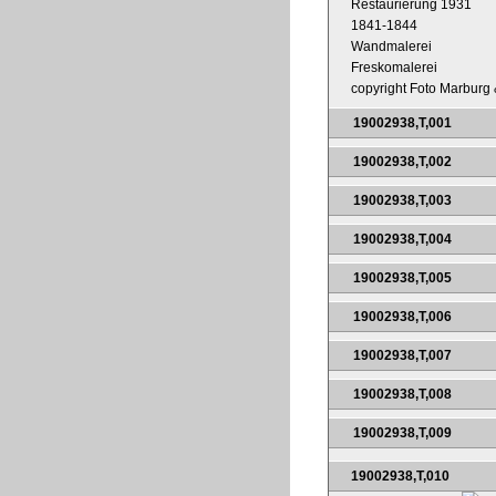
Restaurierung 1931
1841-1844
Wandmalerei
Freskomalerei
copyright Foto Marburg &
19002938,T,001
19002938,T,002
19002938,T,003
19002938,T,004
19002938,T,005
19002938,T,006
19002938,T,007
19002938,T,008
19002938,T,009
19002938,T,010