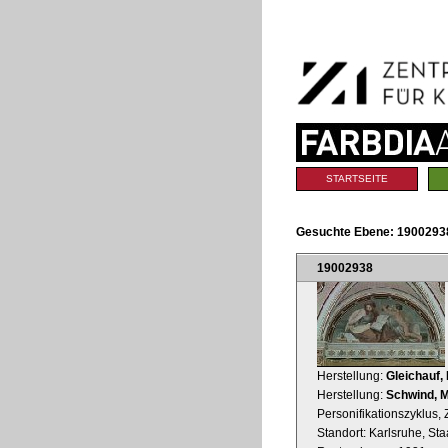
Benutzerspezifische
Direkt
Werkzeuge
zum
Inhalt
|
Direkt
zur
Navigation
Sektionen
STARTSEITE
Gesuchte Ebene:
19002938
19002938
Herstellung:
Gleichauf,
Herstellung:
Schwind, M
Personifikationszyklus, 
Standort: Karlsruhe, St