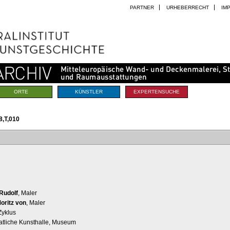
PARTNER
URHEBERRECHT
IM
ORTE
KÜNSTLER
EXPERTENSUCHE
,T,010
 Rudolf
, Maler
oritz von
, Maler
Zyklus
aatliche Kunsthalle, Museum