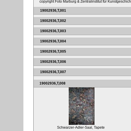
copyright Foto Marburg & Zentralinstitut für Kunstgeschic
19002936,T,001
19002936,T,002
19002936,T,003
19002936,T,004
19002936,T,005
19002936,T,006
19002936,T,007
19002936,T,008
Schwarzer-Adler-Saal, Tapete