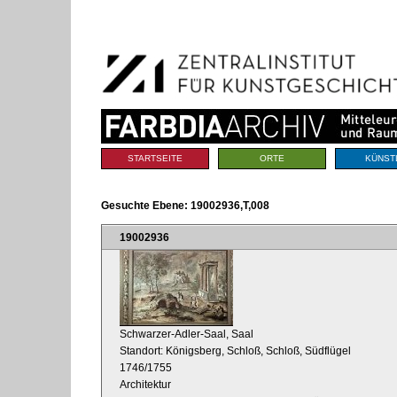
Benutzerspezifische
Direkt
Werkzeuge
zum
Inhalt
|
Direkt
zur
Navigation
Sektionen
STARTSEITE
ORTE
KÜNST
Gesuchte Ebene:
19002936,T,008
19002936
Schwarzer-Adler-Saal, Saal
Standort: Königsberg, Schloß, Schloß, Südflügel
1746/1755
Architektur