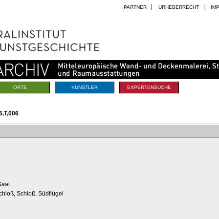
PARTNER
URHEBERRECHT
IM
ORTE
KÜNSTLER
EXPERTENSUCHE
,T,006
Saal
chloß, Schloß, Südflügel