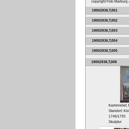
copyright Foto Marburg &
19002936,T,001
19002936,T,002
19002936,T,003
19002936,T,004
19002936,T,005
19002936,T,006
Kaminrelief, 
Standort: Kö
1746/1755
Skulptur