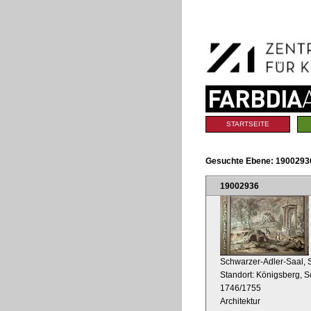
Benutzerspezifische
Direkt
Werkzeuge
zum
Inhalt
|
Direkt
zur
Navigation
Sektionen
STARTSEITE
Gesuchte Ebene:
19002936
19002936
Schwarzer-Adler-Saal, 
Standort: Königsberg, S
1746/1755
Architektur