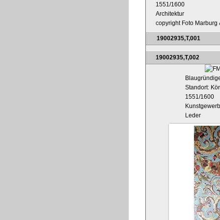
1551/1600
Architektur
copyright Foto Marburg &
19002935,T,001
19002935,T,002
Blaugründig
Standort: Kö
1551/1600
Kunstgewer
Leder