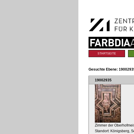
Benutzerspezifische
Direkt
Werkzeuge
zum
Inhalt
|
Direkt
zur
Navigation
Sektionen
STARTSEITE
Gesuchte Ebene:
19002935
19002935
Zimmer der Oberhofmeis
Standort: Königsberg, S