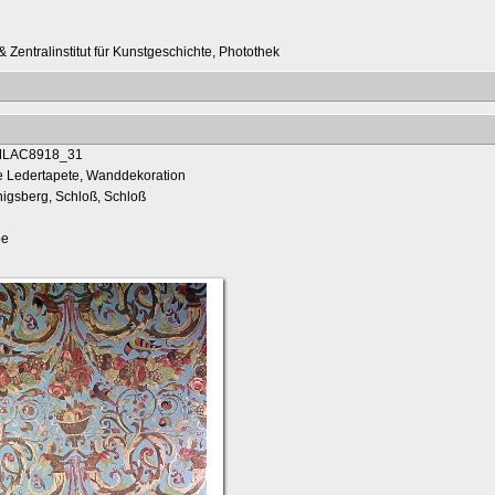
 Zentralinstitut für Kunstgeschichte, Photothek
e Ledertapete, Wanddekoration
nigsberg, Schloß, Schloß
be