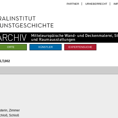
PARTNER
URHEBERRECHT
IM
ORTE
KÜNSTLER
EXPERTENSUCHE
,T,002
terin, Zimmer
chloß, Schloß