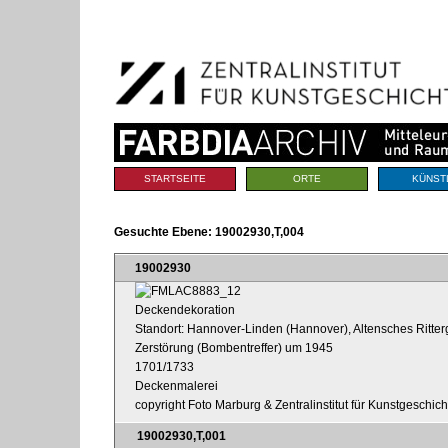
Benutzerspezifische
Direkt
Werkzeuge
zum
Inhalt
|
Direkt
zur
Navigation
Sektionen
STARTSEITE
ORTE
KÜNST
Gesuchte Ebene:
19002930,T,004
19002930
Deckendekoration
Standort: Hannover-Linden (Hannover), Altensches Ritter
Zerstörung (Bombentreffer) um 1945
1701/1733
Deckenmalerei
copyright Foto Marburg & Zentralinstitut für Kunstgeschic
19002930,T,001