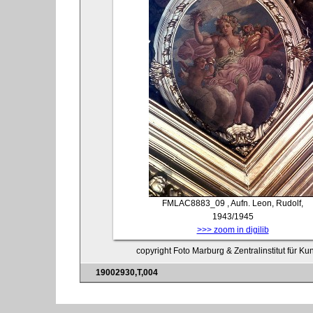
FMLAC8883_09
, Aufn. Leon, Rudolf,
1943/1945
>>> zoom in digilib
copyright Foto Marburg & Zentralinstitut für K
19002930,T,004