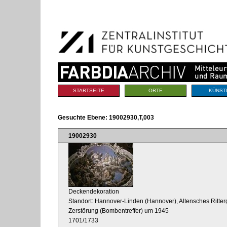
Benutzerspezifische
Direkt
Werkzeuge
zum
Inhalt
|
Direkt
zur
Navigation
Sektionen
STARTSEITE
ORTE
KÜNST
Gesuchte Ebene:
19002930,T,003
19002930
Deckendekoration
Standort: Hannover-Linden (Hannover), Altensches Ritter
Zerstörung (Bombentreffer) um 1945
1701/1733