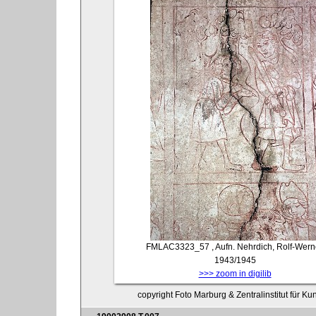
FMLAC3323_57
, Aufn. Nehrdich, Rolf-Wern
1943/1945
>>> zoom in digilib
copyright Foto Marburg & Zentralinstitut für K