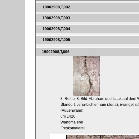
19002908,T,002
19002908,T,003
19002908,T,004
19002908,T,005
19002908,T,006
3. Reihe, 8. Bild: Abraham und Isaak auf dem
Standort: Jena-Lichtenhain (Jena), Evangelisch
(Außenwand)
um 1420
Wandmalerei
Freskomalerei