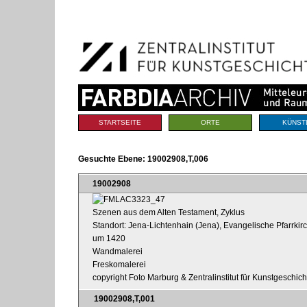
Benutzerspezifische
Direkt
Werkzeuge
zum
Inhalt
|
Direkt
zur
Navigation
Sektionen
STARTSEITE
ORTE
KÜNST
Gesuchte Ebene:
19002908,T,006
19002908
Szenen aus dem Alten Testament, Zyklus
Standort: Jena-Lichtenhain (Jena), Evangelische Pfarrkir
um 1420
Wandmalerei
Freskomalerei
copyright Foto Marburg & Zentralinstitut für Kunstgeschic
19002908,T,001