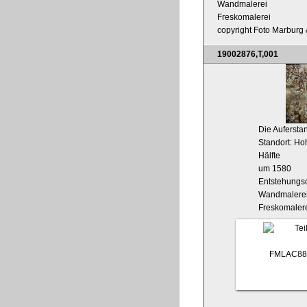
Wandmalerei
Freskomalerei
copyright Foto Marburg &
19002876,T,001
Die Aufersta
Standort: Hoh
Hälfte
um 1580
Entstehungso
Wandmalere
Freskomaler
FMLAC88