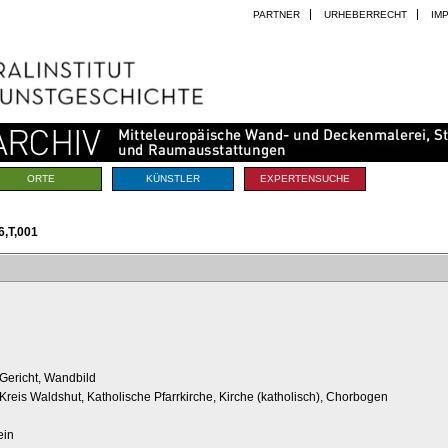
PARTNER
URHEBERRECHT
IM
ORTE
KÜNSTLER
EXPERTENSUCHE
,T,001
Gericht, Wandbild
reis Waldshut, Katholische Pfarrkirche, Kirche (katholisch), Chorbogen
ein