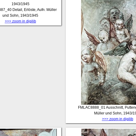
87_40
Detail, Erlöste, Aufn. Müller
und Sohn, 1943/1945
>>> zoom in digilib
FMLAC8888_01
Ausschnitt, Putten
Müller und Sohn, 1943/1
>>> zoom in digilib