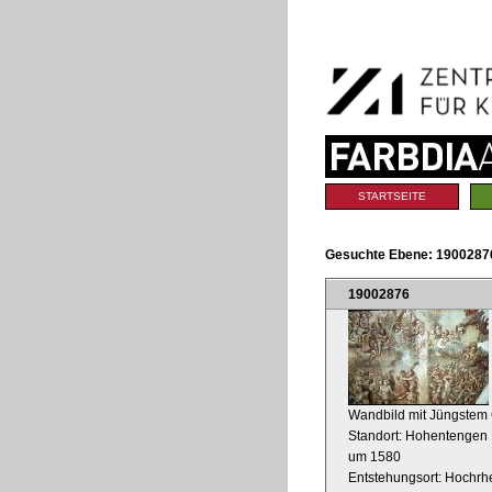
Benutzerspezifische
Direkt
Werkzeuge
zum
Inhalt
|
Direkt
zur
Navigation
Sektionen
STARTSEITE
Gesuchte Ebene:
19002876
19002876
Wandbild mit Jüngstem 
Standort: Hohentengen K
um 1580
Entstehungsort: Hochrh