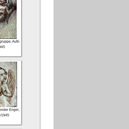
gruppe, Aufn.
945
ender Engel,
3/1945