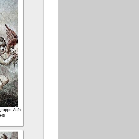
gruppe, Aufn.
945