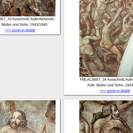
887_33
Ausschnitt, Auferstehende,
. Müller und Sohn, 1943/1945
>>> zoom in digilib
FMLAC8887_34
Ausschnitt, Auf
Aufn. Müller und Sohn, 194
>>> zoom in digilib