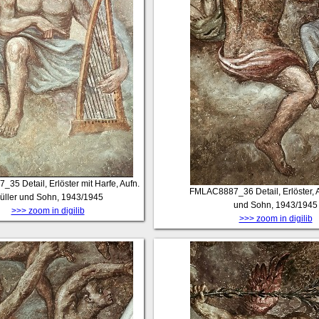
7_35
Detail, Erlöster mit Harfe, Aufn.
FMLAC8887_36
Detail, Erlöster,
üller und Sohn, 1943/1945
und Sohn, 1943/1945
>>> zoom in digilib
>>> zoom in digilib