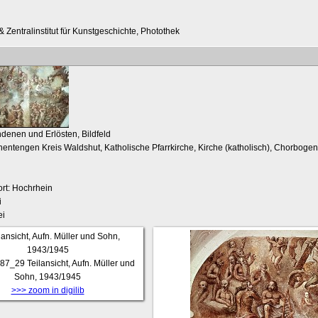
 Zentralinstitut für Kunstgeschichte, Photothek
ndenen und Erlösten, Bildfeld
entengen Kreis Waldshut, Katholische Pfarrkirche, Kirche (katholisch), Chorbogen, 
rt: Hochrhein
i
ei
87_29
Teilansicht, Aufn. Müller und
Sohn, 1943/1945
>>> zoom in digilib