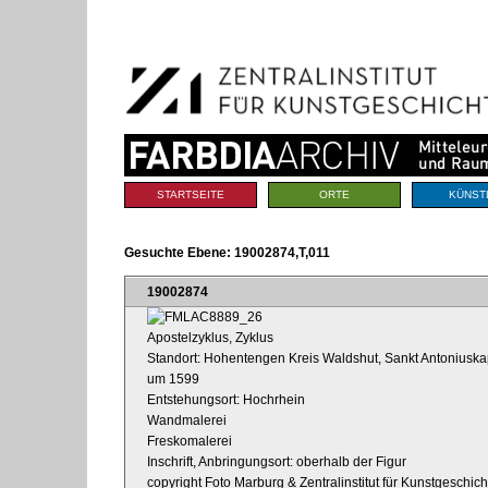
Benutzerspezifische
Direkt
Werkzeuge
zum
Inhalt
|
Direkt
zur
Navigation
Sektionen
STARTSEITE
ORTE
KÜNST
Gesuchte Ebene:
19002874,T,011
19002874
Apostelzyklus, Zyklus
Standort: Hohentengen Kreis Waldshut, Sankt Antoniuska
um 1599
Entstehungsort: Hochrhein
Wandmalerei
Freskomalerei
Inschrift, Anbringungsort: oberhalb der Figur
copyright Foto Marburg & Zentralinstitut für Kunstgeschic