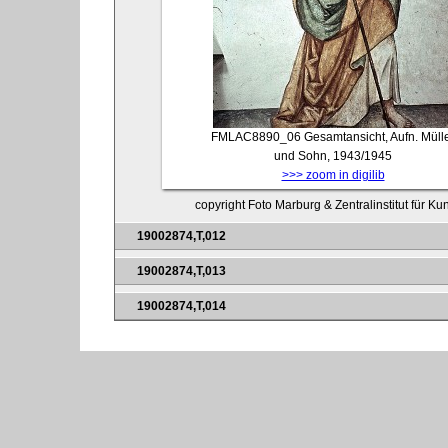
FMLAC8890_06
Gesamtansicht, Aufn. Müll
und Sohn, 1943/1945
>>> zoom in digilib
copyright Foto Marburg & Zentralinstitut für K
19002874,T,012
19002874,T,013
19002874,T,014