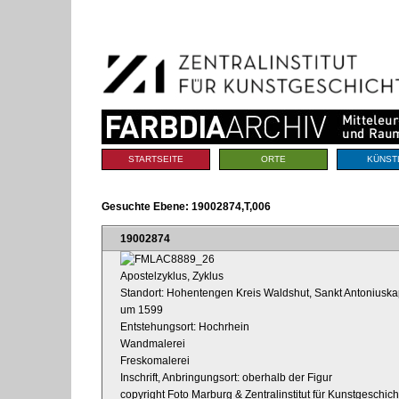
Benutzerspezifische
Direkt
Werkzeuge
zum
Inhalt
|
Direkt
zur
Navigation
Sektionen
STARTSEITE
ORTE
KÜNST
Gesuchte Ebene:
19002874,T,006
19002874
Apostelzyklus, Zyklus
Standort: Hohentengen Kreis Waldshut, Sankt Antoniuska
um 1599
Entstehungsort: Hochrhein
Wandmalerei
Freskomalerei
Inschrift, Anbringungsort: oberhalb der Figur
copyright Foto Marburg & Zentralinstitut für Kunstgeschic