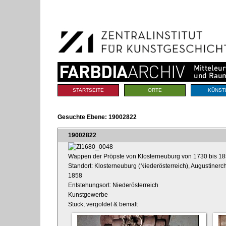
Benutzerspezifische
Direkt
Werkzeuge
zum
Inhalt
|
Direkt
zur
Navigation
Sektionen
STARTSEITE
ORTE
KÜNST
Gesuchte Ebene:
19002822
19002822
Wappen der Pröpste von Klosterneuburg von 1730 bis 185
Standort: Klosterneuburg (Niederösterreich), Augustinerch
1858
Entstehungsort: Niederösterreich
Kunstgewerbe
Stuck, vergoldet & bemalt