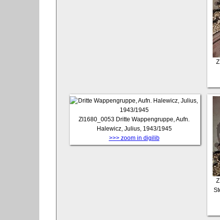
Z
ZI1680_0053
Dritte Wappengruppe, Aufn.
Halewicz, Julius, 1943/1945
>>> zoom in digilib
Z
St