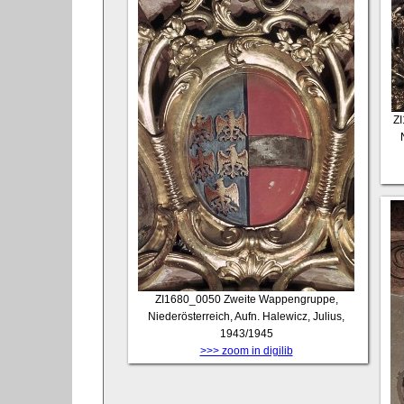
Z
ZI1680_0050
Zweite Wappengruppe,
Niederösterreich, Aufn. Halewicz, Julius,
1943/1945
>>> zoom in digilib