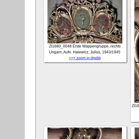
ZI1680_0048
Erste Wappengruppe, rechts
Ungarn, Aufn. Halewicz, Julius, 1943/1945
>>> zoom in digilib
ZI1