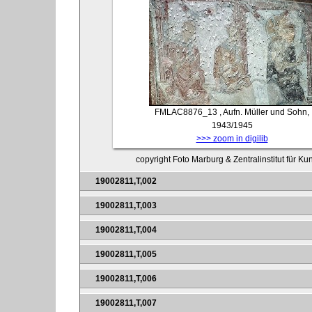
FMLAC8876_13
, Aufn. Müller und Sohn,
1943/1945
>>> zoom in digilib
copyright Foto Marburg & Zentralinstitut für K
19002811,T,002
19002811,T,003
19002811,T,004
19002811,T,005
19002811,T,006
19002811,T,007