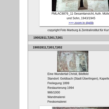
FMLAC8876_11
Gesamtansicht, Aufn. Müll
und Sohn, 1943/1945
>>> zoom in digilib
copyright Foto Marburg & Zentralinstitut für K
19002811,T,001,T,001
19002811,T,001,T,002
Eine Wundertat Christi, Bildfeld
Standort: Goldbach (Stadt Überlingen), Kapell
Freilegung 1899
Restaurierung 1994
986/1000
Wandmalerei
Freskomalerei