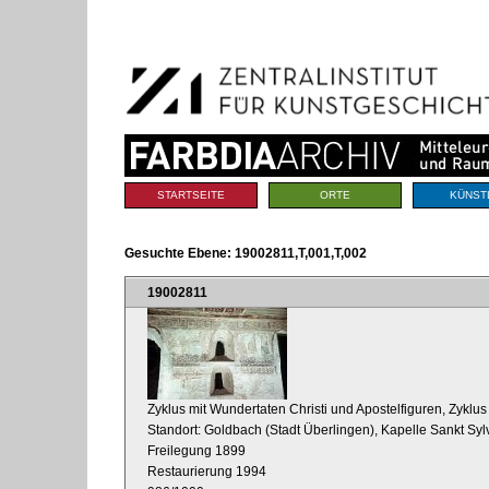
Benutzerspezifische
Direkt
Werkzeuge
zum
Inhalt
|
Direkt
zur
Navigation
Sektionen
STARTSEITE
ORTE
KÜNST
Gesuchte Ebene:
19002811,T,001,T,002
19002811
Zyklus mit Wundertaten Christi und Apostelfiguren, Zyklus
Standort: Goldbach (Stadt Überlingen), Kapelle Sankt Sylv
Freilegung 1899
Restaurierung 1994