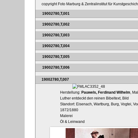
copyright Foto Marburg & Zentralinstitut für Kunstgeschic
19002780,T,001
19002780,T,002
19002780,T,003
19002780,T,004
19002780,T,005
19002780,T,006
19002780,T,007
Herstellung:
Pauwels, Ferdinand Wilhelm
, Ma
Luther entdeckt den reinen Bibeltext, Bild
Standort: Eisenach, Wartburg, Burg, Vogtei, V
1872/1880
Malerei
Öl & Leinwand