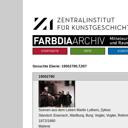
Benutzerspezifische
Direkt
Werkzeuge
zum
Inhalt
|
Direkt
zur
Navigation
Sektionen
STARTSEITE
ORTE
KÜNST
Gesuchte Ebene:
19002780,T,007
19002780
Szenen aus dem Leben Martin Luthers, Zyklus
Standort: Eisenach, Wartburg, Burg, Vogtei, Vogtei, Refo
1872/1880
Malerei