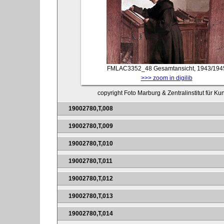
FMLAC3352_48
Gesamtansicht, 1943/194
>>> zoom in digilib
copyright Foto Marburg & Zentralinstitut für K
19002780,T,008
19002780,T,009
19002780,T,010
19002780,T,011
19002780,T,012
19002780,T,013
19002780,T,014