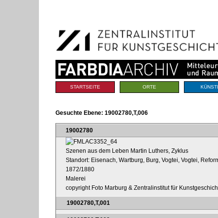
Benutzerspezifische
Direkt
Werkzeuge
zum
Inhalt
|
Direkt
zur
Navigation
Sektionen
STARTSEITE
ORTE
KÜNST
Gesuchte Ebene:
19002780,T,006
19002780
Szenen aus dem Leben Martin Luthers, Zyklus
Standort: Eisenach, Wartburg, Burg, Vogtei, Vogtei, Refo
1872/1880
Malerei
copyright Foto Marburg & Zentralinstitut für Kunstgeschic
19002780,T,001