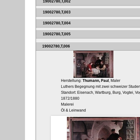
19002780,T,002
19002780,T,003
19002780,T,004
19002780,T,005
19002780,T,006
Herstellung:
Thumann, Paul
, Maler
Luthers Begegnung mit zwei schweizer Student
Standort: Eisenach, Wartburg, Burg, Vogtei, V
1872/1880
Malerei
Öl & Leinwand