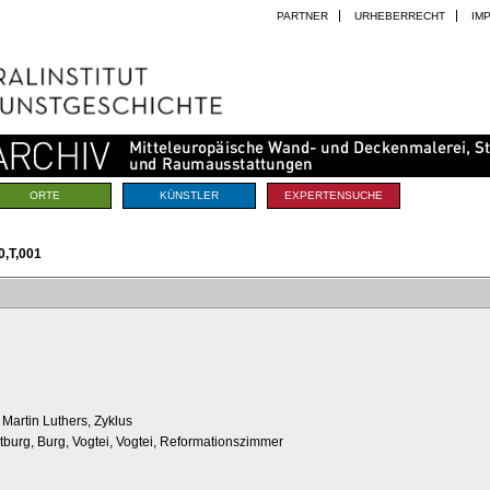
PARTNER
URHEBERRECHT
IM
ORTE
KÜNSTLER
EXPERTENSUCHE
,T,001
artin Luthers, Zyklus
tburg, Burg, Vogtei, Vogtei, Reformationszimmer