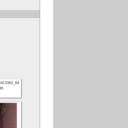
AC3352_64
45