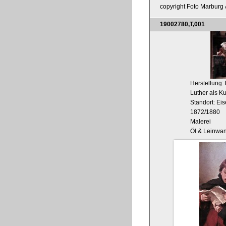
copyright Foto Marburg &
19002780,T,001
Herstellung:
Luther als Ku
Standort: Ei
1872/1880
Malerei
Öl & Leinwa