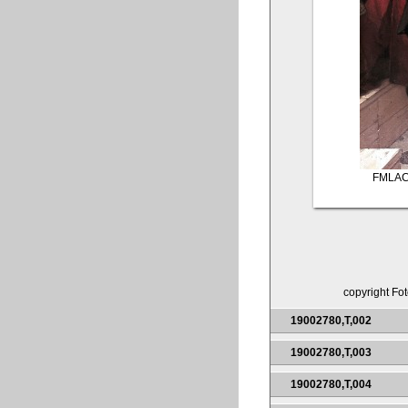
FMLAC
copyright Fot
19002780,T,002
19002780,T,003
19002780,T,004