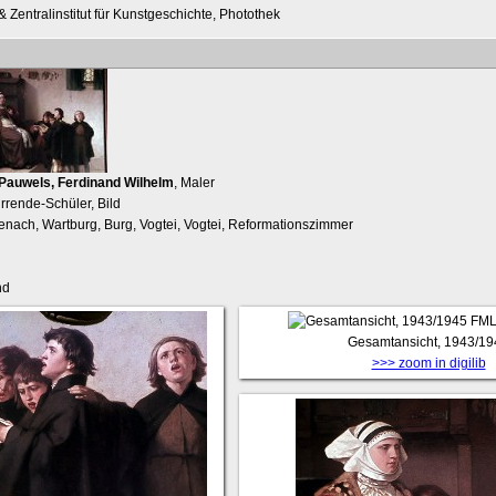
 Zentralinstitut für Kunstgeschichte, Photothek
Pauwels, Ferdinand Wilhelm
, Maler
rrende-Schüler, Bild
senach, Wartburg, Burg, Vogtei, Vogtei, Reformationszimmer
nd
FML
Gesamtansicht, 1943/19
>>> zoom in digilib