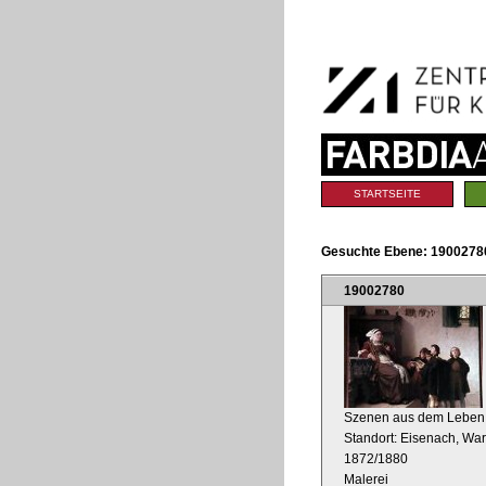
Benutzerspezifische
Direkt
Werkzeuge
zum
Inhalt
|
Direkt
zur
Navigation
Sektionen
STARTSEITE
Gesuchte Ebene:
19002780
19002780
Szenen aus dem Leben M
Standort: Eisenach, War
1872/1880
Malerei